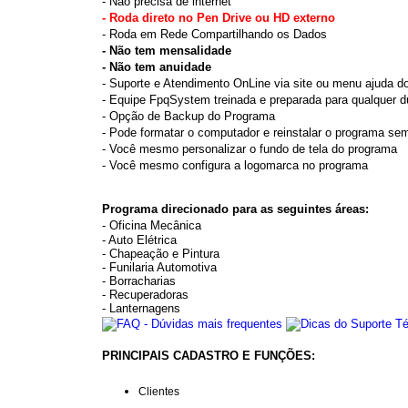
- Não precisa de internet
- Roda direto no Pen Drive ou HD externo
- Roda em Rede Compartilhando os Dados
- Não tem mensalidade
- Não tem anuidade
- Suporte e Atendimento OnLine via site ou menu ajuda d
- Equipe FpqSystem treinada e preparada para qualquer d
- Opção de Backup do Programa
- Pode formatar o computador e reinstalar o programa sem
- Você mesmo personalizar o fundo de tela do programa
- Você mesmo configura a logomarca no programa
Programa direcionado para as seguintes áreas:
- Oficina Mecânica
- Auto Elétrica
- Chapeação e Pintura
- Funilaria Automotiva
- Borracharias
- Recuperadoras
- Lanternagens
PRINCIPAIS CADASTRO E FUNÇÕES:
Clientes