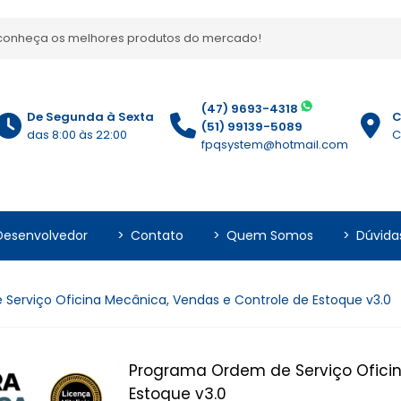
, conheça os melhores produtos do mercado!
(47) 9693-4318
De Segunda à Sexta
C
(51) 99139-5089
das 8:00 às 22:00
C
fpqsystem@hotmail.com
Desenvolvedor
>
Contato
>
Quem Somos
>
Dúvida
Serviço Oficina Mecânica, Vendas e Controle de Estoque v3.0
Programa Ordem de Serviço Oficin
Estoque v3.0