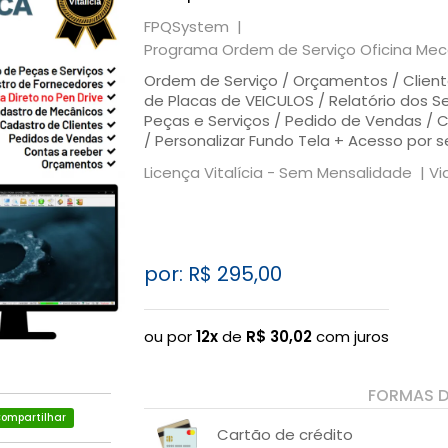
FPQSystem |
Programa Ordem de Serviço Oficina Mecâ
Ordem de Serviço / Orçamentos / Client
de Placas de VEICULOS / Relatório dos S
Peças e Serviços / Pedido de Vendas / C
/ Personalizar Fundo Tela + Acesso por s
Licença Vitalícia - Sem Mensalidade |
Vi
por: R$
295,00
ou por
12x
de
R$
30,02
com juros
FORMAS 
ompartilhar
Cartão de crédito