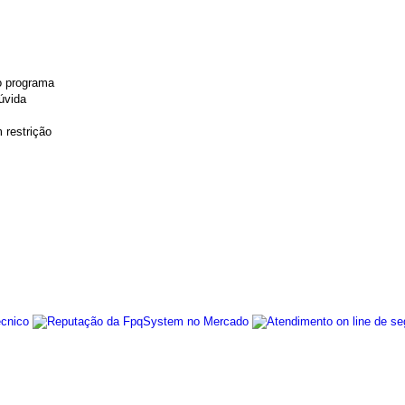
o programa
úvida
 restrição