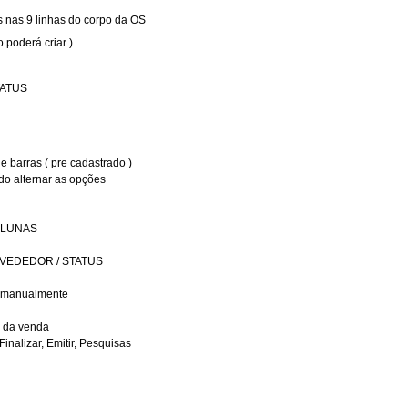
s nas 9 linhas do corpo da OS
 poderá criar )
STATUS
e barras ( pre cadastrado )
 alternar as opções
OLUNAS
 / VEDEDOR / STATUS
ar manualmente
al da venda
Finalizar, Emitir, Pesquisas