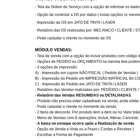
- Tela da Ordem de Serviço com a opção de informar os dado
- Opção de controlar a OS por status ( essas opções vc mesmo
- Impressão da OS
em JATO DE TINTA
/ LASER
- Relatório das OS realizadas por: MECANICO / CLIENTE / 
- Pode cadastar o cliente no momento da OS
MÓDULO VENDAS:
- Tela de venda com a opção de incluir produtos com código d
- Opções de PEDIDO ou ORÇAMENTO na mesma tela podendo
-
3 opções de impressão:
A) - Impressão
em cupom NÃO FISCAL
( Pedido de Vendas )
B) - Impressão do Pedido
em IMPRESSÃO MATRICIAL
80 C
C) - Impressão do Pedido
em JATO DE TINTA
/ LASER
- Relatório das Vendas realizadas por: PEDÍODO / CLIENTE
- Relatório das Vendas RESUMIDAS ou DETALHADAS
- Produto não precisa estar cadastrado na venda, pode edit
- Pode cadastar o cliente no momento da venda
- 2 tipos de desconto: Por produto item a item ou no Valor tot
- Menu de Vendas com 8 operações: Incluir, Alterar, Cancelar, 
-
A baixa no estoque ocorre após a finalização da venda
- Opção de Venda a Vista ou a Prazo ( Contas a Receber )
- Escolhar a Forma de Pagamento