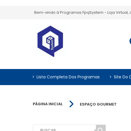
Bem-vindo à Programas FpqSystem - Loja Virtual
>
Lista Completa Dos Programas
>
Site Do 
PÁGINA INICIAL
ESPAÇO GOURMET