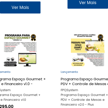
Ver Mais
Ver Mais
çamento
Lançamento
grama Espaço Gourmet +
Programa Espaço Gourme
 e Financeiro v1.0 -
PDV + Controle de Mesas 
system
Financeiro v2.0 - Plus -
System
FPQSystem
FPQsystem
grama Espaço Gourmet +
Programa Espaço Gourmet +
e Financeiro v1.0
PDV + Controle de Mesas e
Financeiro v2.0 - Plus
295,00