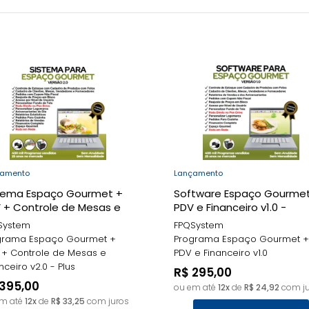
FPQSystem
çamento
Lançamento
tema Espaço Gourmet +
Software Espaço Gourmet
 + Controle de Mesas e
PDV e Financeiro v1.0 -
nceiro v2.0 - Plus -
FPQsystem
System
FPQSystem
system
grama Espaço Gourmet +
Programa Espaço Gourmet +
 + Controle de Mesas e
PDV e Financeiro v1.0
nceiro v2.0 - Plus
R$ 295,00
 395,00
ou em até
12x
de
R$ 24,92
com ju
em até
12x
de
R$ 33,25
com juros