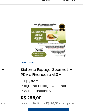
Lançamentos
MENOR PREÇO
MAIOR PREÇO
A - Z
Lançamento
 +
Sistema Espaço Gourmet +
PDV e Financeiro v1.0 -
FPQsystem
FPQSystem
Programa Espaço Gourmet +
PDV e Financeiro v1.0
R$ 295,00
ros
ou em até
12x
de
R$ 24,92
com juros