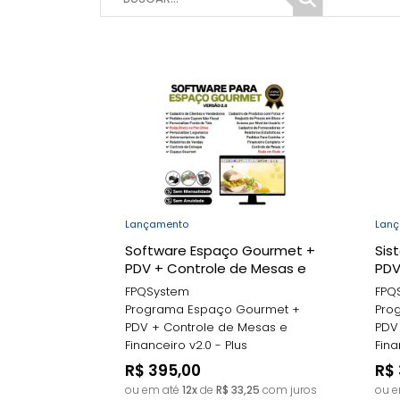
Lançamento
Lan
Software Espaço Gourmet +
Sis
PDV + Controle de Mesas e
PDV
Financeiro v2.0 - Plus -
Fina
FPQSystem
FPQ
FPQsystem
FPQ
Programa Espaço Gourmet +
Pro
PDV + Controle de Mesas e
PDV
Financeiro v2.0 - Plus
Fina
R$ 395,00
R$
ou em até
12x
de
R$ 33,25
com juros
ou 