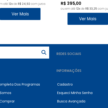
R$ 395,00
em até
12x
de
R$ 24,92
com juros
ou em até
12x
de
R$ 33,25
com ju
Ver Mais
Ver Mais
REDES SOCIAIS
INFORMAÇÕES
Completa Dos Programas
Cadastro
Somos
Esqueci Minha Senha
Comprar
Busca Avançada