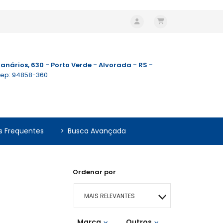
anários, 630 - Porto Verde - Alvorada - RS -
ep: 94858-360
s Frequentes
>
Busca Avançada
Ordenar por
MAIS RELEVANTES
Marca
MAIS VENDIDOS
Outros