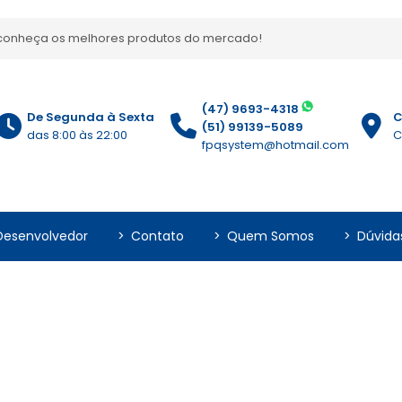
, conheça os melhores produtos do mercado!
(47) 9693-4318
De Segunda à Sexta
C
(51) 99139-5089
das 8:00 às 22:00
C
fpqsystem@hotmail.com
Desenvolvedor
>
Contato
>
Quem Somos
>
Dúvida