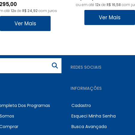
295,00
ou em até
12x
de
R$ 16,58
com ju
em até
12x
de
R$ 24,92
com juros
Ver Mais
Ver Mais
REDES SOCIAIS
INFORMAÇÕES
Completa Dos Programas
Cadastro
Somos
Esqueci Minha Senha
Comprar
Busca Avançada