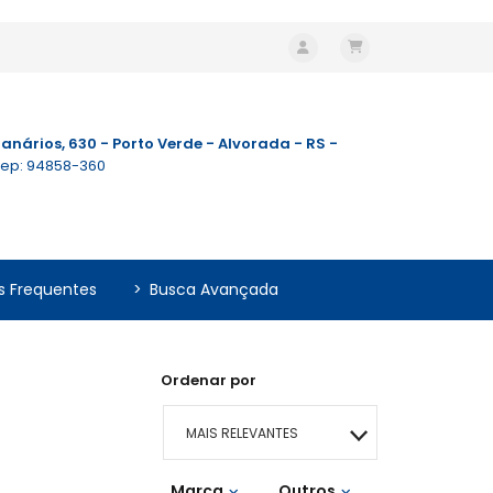
anários, 630 - Porto Verde - Alvorada - RS -
ep: 94858-360
s Frequentes
>
Busca Avançada
Ordenar por
MAIS RELEVANTES
Marca
MAIS VENDIDOS
Outros