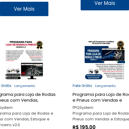
Ver Mais
Ver Mais
e Grátis
Frete Grátis
Lançamento
Lançamento
grama para Loja de Rodas
Programa para Loja de R
neus com Vendas,
e Pneus com Vendas e
oque e Financeiro v2.0
Estoque v1.0
System
FPQSystem
grama para Loja de Rodas e
Programa para Loja de Roda
us com Vendas, Estoque e
Pneus com Vendas e Estoque 
nceiro v2.0
R$ 195,00