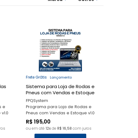
tis
Lançamentos
MENOR PREÇO
MAIOR PREÇO
A - Z
Frete Grátis
Lançamento
das
Sistema para Loja de Rodas e
Pneus com Vendas e Estoque
v1.0
FPQSystem
s e
Programa para Loja de Rodas e
v1.0
Pneus com Vendas e Estoque v1.0
R$ 195,00
ros
ou em até
12x
de
R$ 16,58
com juros