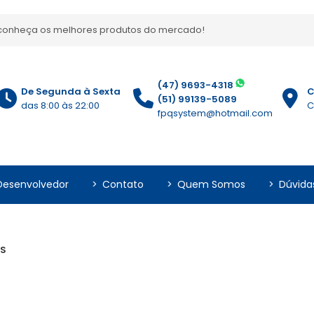
, conheça os melhores produtos do mercado!
(47) 9693-4318
De Segunda à Sexta
C
(51) 99139-5089
das 8:00 às 22:00
C
fpqsystem@hotmail.com
Desenvolvedor
>
Contato
>
Quem Somos
>
Dúvida
US