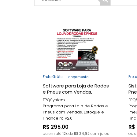
Frete Grátis
Fret
Lançamento
Software para Loja de Rodas
Sis
e Pneus com Vendas,
Pne
Estoque e Financeiro v2.0
e F
FPQSystem
FPQ
Programa para Loja de Rodas e
Pro
Pneus com Vendas, Estoque e
Pne
Financeiro v2.0
Fina
R$ 295,00
R$ 
ou em até
12x
de
R$ 24,92
com juros
ou 