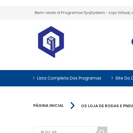
Bem-vindo à Programas FpqSystem - Loja Virtual
>
Lista Completa Dos Programas
>
Site Do 
PÁGINA INICIAL
OS LOJA DE RODAS E PNE