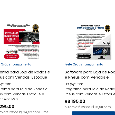
FPQSystem
Frete Grá
e Grátis
Frete Grátis
Lançamento
Lançamento
tema para Loja de Rodas e
Software para Loja de Ro
us com Vendas, Estoque
e Pneus com Vendas e
inanceiro v2.0
Estoque v1.0
System
FPQSystem
grama para Loja de Rodas e
Programa para Loja de Roda
us com Vendas, Estoque e
Pneus com Vendas e Estoque 
nceiro v2.0
R$ 195,00
295,00
ou em até
12x
de
R$ 16,58
com ju
em até
12x
de
R$ 24,92
com juros