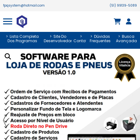
fpqsystem@hotmail.com
(51) 99139-5089
>
Lista Completa
>
Site Do
>
>
Dúvidas
>
Busca
Dos Programas
Desenvolvedor
Contato
Frequentes
Avançada