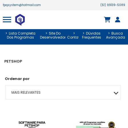
fpqsystem@hotmail.com
(51) 99139-5089
>
Lista Completa
>
Site Do
>
>
Dúvidas
>
Busca
Dos Programas
Desenvolvedor
Contato
Frequentes
Avançada
PETSHOP
Ordenar por
MAIS RELEVANTES
MAIS VENDIDOS
MENOR PREÇO