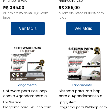
Financeiro v3.0
Financeiro v3.0
R$ 395,00
R$ 395,00
ou em até
12x
de
R$ 33,25
com
ou em até
12x
de
R$ 33,25
com
juros
juros
Ver Mais
Ver Mais
Lançamento
Lançamento
Software para PetShop
Sistema para PetShop
com e Agendamento e
com e Agendamento e
Vendas v2.0 - FPQsystem
Vendas v2.0 - FPQsystem
FpqSystem
FpqSystem
Programa para PetShop com
Programa para PetShop com