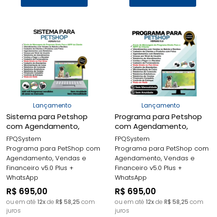
Lançamento
Lançamento
Sistema para Petshop
Programa para Petshop
com Agendamento,
com Agendamento,
Vendas e Financeiro v5.0
Vendas e Financeiro v5.0
FPQSystem
FPQSystem
Plus + WhatsApp -
Plus + WhatsApp -
Programa para PetShop com
Programa para PetShop com
FPQsystem
FPQsystem
Agendamento, Vendas e
Agendamento, Vendas e
Financeiro v5.0 Plus +
Financeiro v5.0 Plus +
WhatsApp
WhatsApp
R$ 695,00
R$ 695,00
ou em até
12x
de
R$ 58,25
com
ou em até
12x
de
R$ 58,25
com
juros
juros