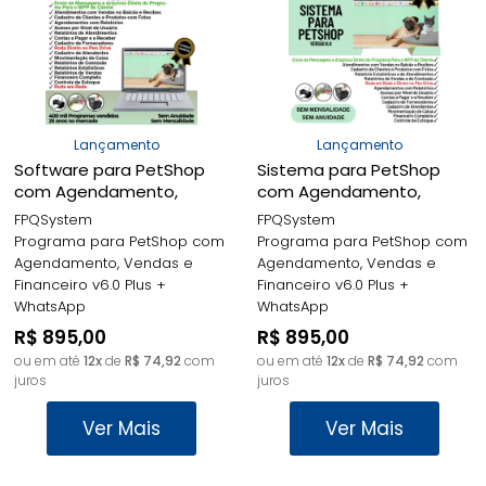
MAIOR PREÇO
A - Z
Lançamento
Lançamento
Software para PetShop
Sistema para PetShop
com Agendamento,
com Agendamento,
Vendas e Financeiro v6.0
Vendas e Financeiro v6.0
FPQSystem
FPQSystem
Plus + WhatsApp -
Plus + WhatsApp -
Programa para PetShop com
Programa para PetShop com
FPQsystem
FPQsystem
Agendamento, Vendas e
Agendamento, Vendas e
Financeiro v6.0 Plus +
Financeiro v6.0 Plus +
WhatsApp
WhatsApp
R$ 895,00
R$ 895,00
ou em até
12x
de
R$ 74,92
com
ou em até
12x
de
R$ 74,92
com
juros
juros
Ver Mais
Ver Mais