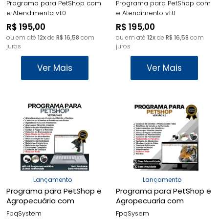
Programa para PetShop com
Programa para PetShop com
e Atendimento v1.0
e Atendimento v1.0
R$ 195,00
R$ 195,00
ou em até
12x
de
R$ 16,58
com
ou em até
12x
de
R$ 16,58
com
juros
juros
Ver Mais
Ver Mais
Lançamento
Lançamento
Programa para PetShop e
Programa para PetShop e
Agropecuária com
Agropecuaria com
Agendamento, Vendas e
Agendamento, Vendas e
FpqSystem
FpqSysem