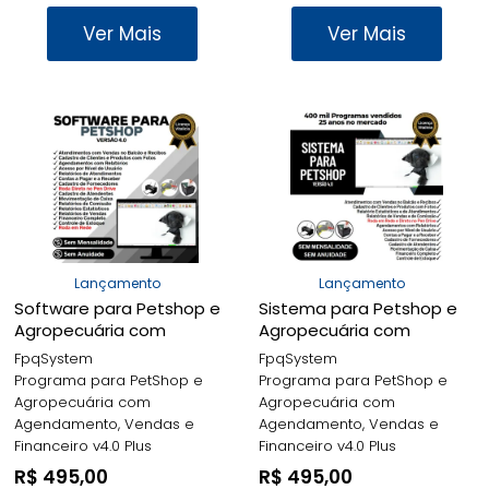
Ver Mais
Ver Mais
Lançamento
Lançamento
Software para Petshop e
Sistema para Petshop e
Agropecuária com
Agropecuária com
Agendamento, Vendas e
Agendamento, Vendas e
FpqSystem
FpqSystem
Financeiro v4.0 Plus -
Financeiro v4.0 Plus -
Programa para PetShop e
Programa para PetShop e
FPQsystem
FPQsystem
Agropecuária com
Agropecuária com
Agendamento, Vendas e
Agendamento, Vendas e
Financeiro v4.0 Plus
Financeiro v4.0 Plus
R$ 495,00
R$ 495,00