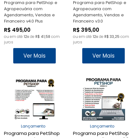
Financeiro v4.0 Plus -
Financeiro v3.0 -
Programa para PetShop e
Programa para PetShop e
FpqSystem
FpqSystem
Agropecuária com
Agropecuaria com
Agendamento, Vendas e
Agendamento, Vendas e
Financeiro v4.0 Plus
Financeiro v3.0
R$ 495,00
R$ 395,00
ou em até
12x
de
R$ 41,58
com
ou em até
12x
de
R$ 33,25
com
juros
juros
Ver Mais
Ver Mais
Lançamento
Lançamento
Programa para PetShop
Programa para PetShop