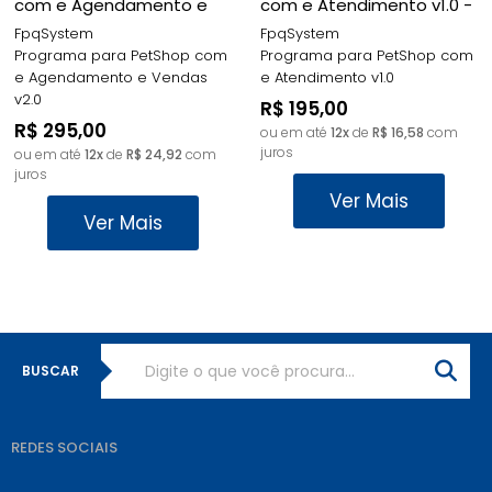
com e Agendamento e
com e Atendimento v1.0 -
Vendas v2.0 - FPQsystem
FpqSystem
FpqSystem
FpqSystem
Programa para PetShop com
Programa para PetShop com
e Agendamento e Vendas
e Atendimento v1.0
v2.0
R$ 195,00
R$ 295,00
ou em até
12x
de
R$ 16,58
com
juros
ou em até
12x
de
R$ 24,92
com
juros
Ver Mais
Ver Mais
BUSCAR
REDES SOCIAIS