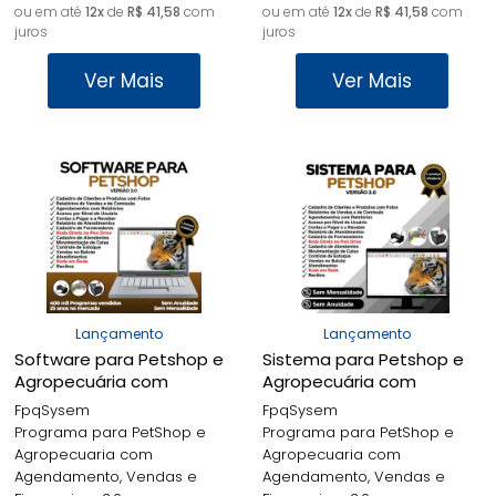
ou em até
12x
de
R$ 41,58
com
ou em até
12x
de
R$ 41,58
com
juros
juros
Ver Mais
Ver Mais
Lançamento
Lançamento
Software para Petshop e
Sistema para Petshop e
Agropecuária com
Agropecuária com
Agendamento, Vendas e
Agendamento, Vendas e
FpqSysem
FpqSysem
Financeiro v3.0 -
Financeiro v3.0 -
Programa para PetShop e
Programa para PetShop e
FPQsystem
FPQsystem
Agropecuaria com
Agropecuaria com
Agendamento, Vendas e
Agendamento, Vendas e