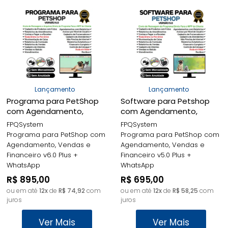
Lançamento
Lançamento
Programa para PetShop
Software para Petshop
com Agendamento,
com Agendamento,
Vendas e Financeiro v6.0
Vendas e Financeiro v5.0
FPQSystem
FPQSystem
Plus + WhatsApp -
Plus + WhatsApp -
Programa para PetShop com
Programa para PetShop com
FPQsystem
FPQsystem
Agendamento, Vendas e
Agendamento, Vendas e
Financeiro v6.0 Plus +
Financeiro v5.0 Plus +
WhatsApp
WhatsApp
R$ 895,00
R$ 695,00
ou em até
12x
de
R$ 74,92
com
ou em até
12x
de
R$ 58,25
com
juros
juros
Ver Mais
Ver Mais