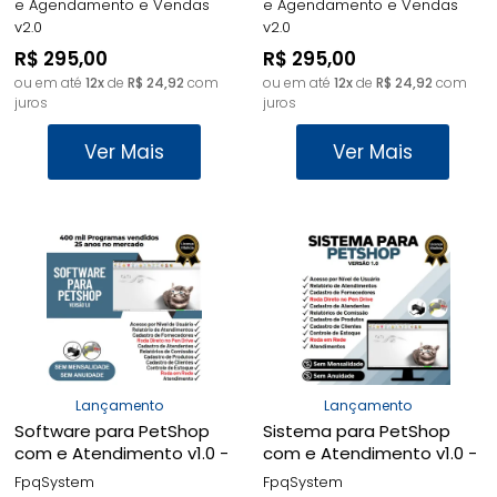
e Agendamento e Vendas
e Agendamento e Vendas
v2.0
v2.0
R$ 295,00
R$ 295,00
ou em até
12x
de
R$ 24,92
com
ou em até
12x
de
R$ 24,92
com
juros
juros
Ver Mais
Ver Mais
Lançamento
Lançamento
Software para PetShop
Sistema para PetShop
com e Atendimento v1.0 -
com e Atendimento v1.0 -
FpqSystem
FpqSystem
FpqSystem
FpqSystem